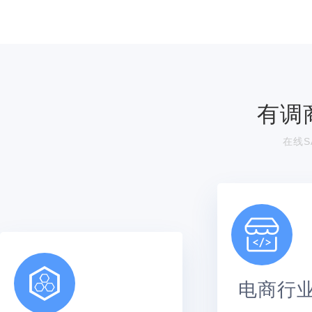
有调
在线S
电商行