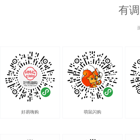
有调
好易嗨购
萌鼠闪购